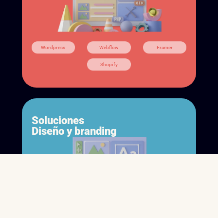
Wordpress
Webflow
Framer
Shopify
Soluciones
Diseño y branding
Figma
Photoshop
Illustrator